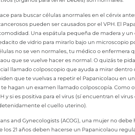
tivos (órganos para tener bebés) son normales.
ce para buscar células anormales en el cérvix ante
ncerosos pueden ser causados por el VPH. El Papani
comodidad. Una espátula pequeña de madera y un ce
edacito de vidrio para mirarlo bajo un microscopio p
 células no se ven normales, tu médico o enfermera q
ou que se vuelve hacer es normal. O quizás te pidan
ecial llamado colposcopio que ayuda a mirar dentro 
e piden que te vuelvas a repetir el Papanicolaou en 
 te hagan un examen llamado colposcopía. Como ot
 si es positiva para el virus (sí encuentran el virus 
etenidamente el cuello uterino).
cians and Gynecologists (ACOG), una mujer no debe
de los 21 años deben hacerse un Papanicolaou regu