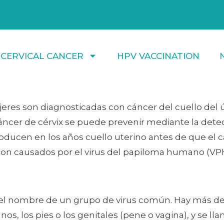
 CERVICAL CANCER
HPV VACCINATION
es son diagnosticadas con cáncer del cuello del úte
cáncer de cérvix se puede prevenir mediante la dete
ucen en los años cuello uterino antes de que el cá
on causados por el virus del papiloma humano (VPH
el nombre de un grupo de virus común. Hay más de 1
s, los pies o los genitales (pene o vagina), y se ll