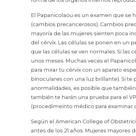
forma de los órganos internos reproduc
El Papanicolaou es un examen que se ha
(cambios precancerosos). Cambios preca
mayoría de las mujeres sienten poca in
del cérvix. Las células se ponen en un p
que las células se ven normales. Si las
unos meses. Muchas veces el Papanicola
para mirar tu cérvix con un aparato esp
binoculares con una luz brillante). Si t
anormalidades, es posible que también
también te harán una prueba para el VPH y
(procedimeinto médico para examinar d
Según el American College of Obstetri
antes de los 21 años. Mujeres mayores 