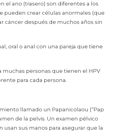
n el ano (trasero) son diferentes a los
 que pueden crear células anormales (que
llar cáncer después de muchos años sin
l, oral o anal con una pareja que tiene
 a muchas personas que tienen el HPV
ferente para cada persona.
imiento llamado un Papanicolaou (“Pap
amen de la pelvis. Un examen pélvico
ién usan sus manos para asegurar que la