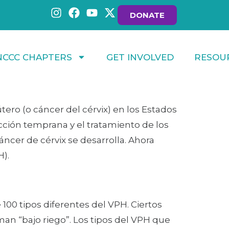
DONATE
NCCC CHAPTERS
GET INVOLVED
RESOU
ro (o cáncer del cérvix) en los Estados
cción temprana y el tratamiento de los
ncer de cérvix se desarrolla. Ahora
).
00 tipos diferentes del VPH. Ciertos
aman “bajo riego”. Los tipos del VPH que